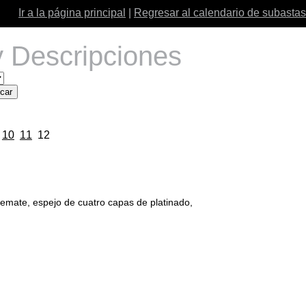
Ir a la página principal
|
Regresar al calendario de subastas
 Descripciones
10
11
12
ate, espejo de cuatro capas de platinado,