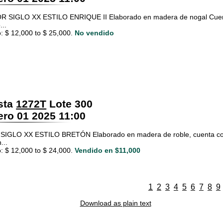
 SIGLO XX ESTILO ENRIQUE II Elaborado en madera de nogal Cuenta 
...
: $ 12,000 to $ 25,000.
No vendido
sta
1272T
Lote 300
ro 01 2025 11:00
SIGLO XX ESTILO BRETÓN Elaborado en madera de roble, cuenta con 
...
: $ 12,000 to $ 24,000.
Vendido en $11,000
1
2
3
4
5
6
7
8
9
Download as plain text