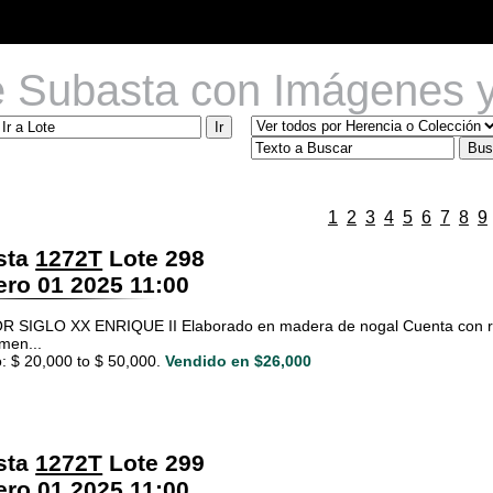
e Subasta con Imágenes y
1
2
3
4
5
6
7
8
9
sta
1272T
Lote 298
ro 01 2025 11:00
SIGLO XX ENRIQUE II Elaborado en madera de nogal Cuenta con rem
men...
: $ 20,000 to $ 50,000.
Vendido en $26,000
sta
1272T
Lote 299
ro 01 2025 11:00