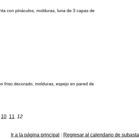
con pináculos, molduras, luna de 3 capas de
friso decorado, molduras, espejo en pared de
10
11
12
Ir a la página principal
|
Regresar al calendario de subast