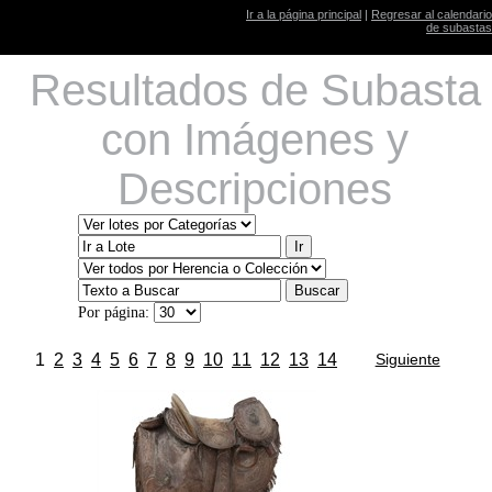
Ir a la página principal
|
Regresar al calendario
de subastas
Resultados de Subasta
con Imágenes y
Descripciones
Por página:
1
2
3
4
5
6
7
8
9
10
11
12
13
14
Siguiente