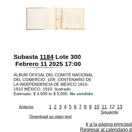
Subasta
1184
Lote 300
Febrero 11 2025 17:00
ÁLBUM OFICIAL DEL COMITÉ NACIONAL
DEL COMERCIO. 1ER. CENTENARIO DE
LA INDEPENDENCIA DE MÉXICO 1810-
1910 MÉXICO, 1910. Ilustrado
Estimado: $ 4,000 to $ 5,000.
No vendido
Anterior
1
2
3
4
5
6
7
8
9
10
11
12
13
Siguiente
Download as plain text
Ir a la página principal
Regresar al calendario 