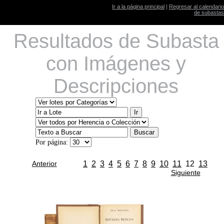
Ir a la página principal
|
Regresar al calendario
de subastas
Resultados de Subasta
con Imágenes y
Descripciones
Por página:
Anterior
1
2
3
4
5
6
7
8
9
10
11
12
13
Siguiente