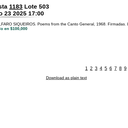
sta
1183
Lote 503
 23 2025 17:00
FARO SIQUEIROS. Poems from the Canto General, 1968. Firmadas. Lito
o en $100,000
1
2
3
4
5
6
7
8
9
Download as plain text