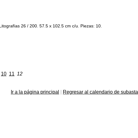
grafías 26 / 200. 57.5 x 102.5 cm c/u. Piezas: 10.
10
11
12
Ir a la página principal
|
Regresar al calendario de subast