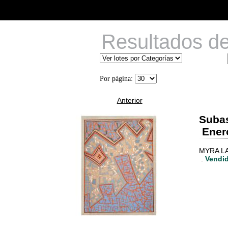
Resultados d
Por página:
Anterior
Suba
Enero
MYRA LAN
.
Vendid