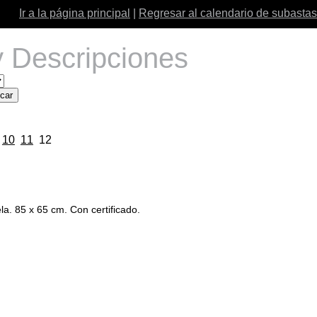
Ir a la página principal
|
Regresar al calendario de subastas
 Descripciones
10
11
12
a. 85 x 65 cm. Con certificado.