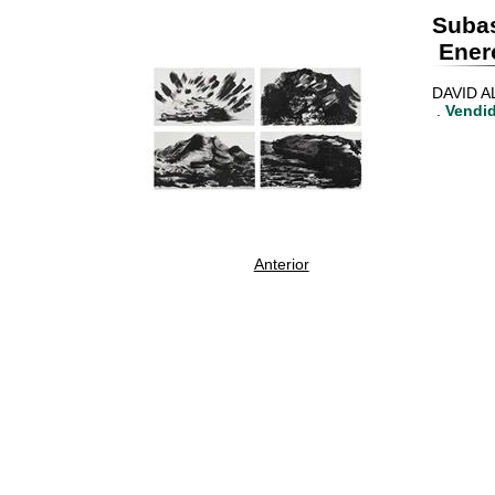
Suba
Enero
DAVID AL
.
Vendid
Anterior