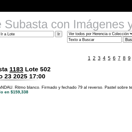
e Subasta con Imágenes y
1
2
3
4
5
6
7
8
9
sta
1183
Lote 502
 23 2025 17:00
DAU. Ritmo blanco. Firmado y fechado 79 al reverso. Pastel sobre tel
o en $159,338