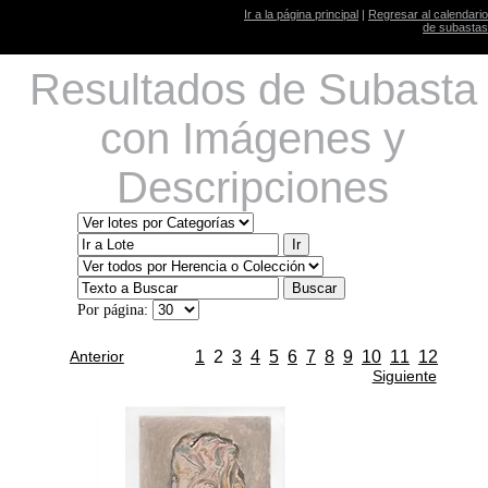
Ir a la página principal
|
Regresar al calendario
de subastas
Resultados de Subasta
con Imágenes y
Descripciones
Por página:
Anterior
1
2
3
4
5
6
7
8
9
10
11
12
Siguiente