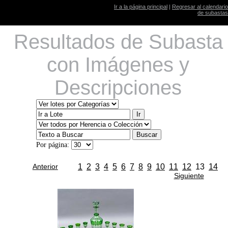
Ir a la página principal
|
Regresar al calendario
de subastas
Resultados de Subasta
con Imágenes y
Descripciones
Por página:
Anterior
1
2
3
4
5
6
7
8
9
10
11
12
13
14
Siguiente