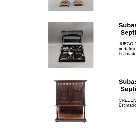
Suba
Septi
JUEGO DE
portafolio
Estimado
Suba
Septi
CREDENZA
Estimado