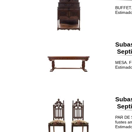
BUFFET. 
Estimado
Suba
Septi
MESA. FR
Estimado
Suba
Septi
PAR DE S
fustes a
Estimado