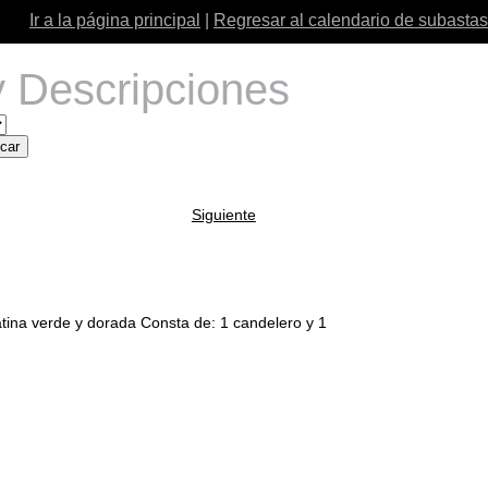
Ir a la página principal
|
Regresar al calendario de subastas
 Descripciones
Siguiente
 verde y dorada Consta de: 1 candelero y 1