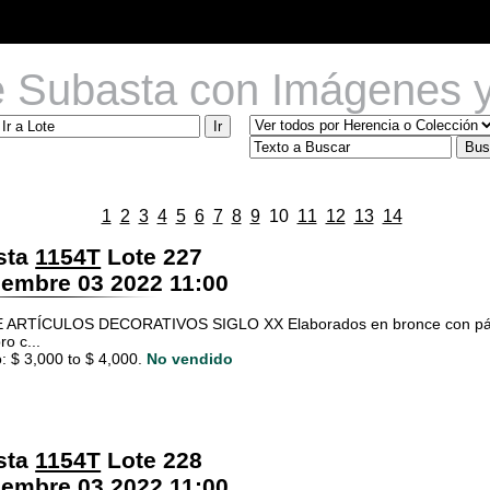
e Subasta con Imágenes y
1
2
3
4
5
6
7
8
9
10
11
12
13
14
sta
1154T
Lote 227
embre 03 2022 11:00
 ARTÍCULOS DECORATIVOS SIGLO XX Elaborados en bronce con pátina
o c...
: $ 3,000 to $ 4,000.
No vendido
sta
1154T
Lote 228
embre 03 2022 11:00