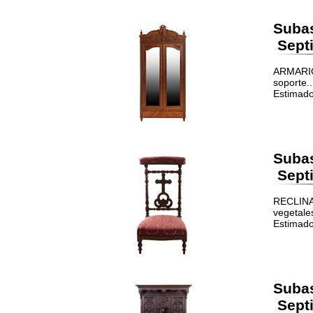
Suba
Septi
ARMARIO.
soporte..
Estimado
Suba
Septi
RECLINAT
vegetale
Estimado
Suba
Septi