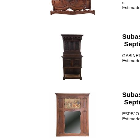
s...
Estimado
Suba
Septi
GABINETE
Estimado
Suba
Septi
ESPEJO T
Estimado