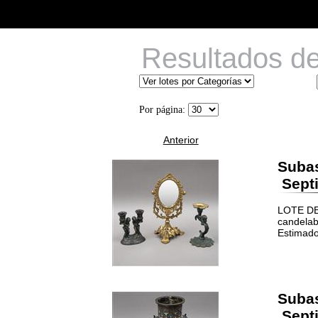
Resultados d
Por página:
Anterior
Suba
Septi
LOTE DE
candelabr
Estimado
Suba
Septi