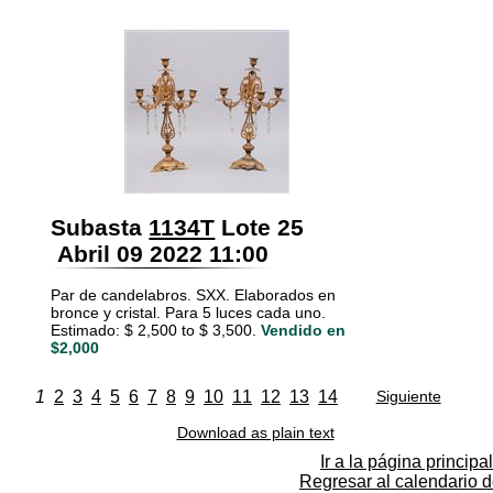
Subasta
1134T
Lote 25
Abril 09 2022 11:00
Par de candelabros. SXX. Elaborados en
bronce y cristal. Para 5 luces cada uno.
Estimado: $ 2,500 to $ 3,500.
Vendido en
$2,000
1
2
3
4
5
6
7
8
9
10
11
12
13
14
Siguiente
Download as plain text
Ir a la página principal
Regresar al calendario 