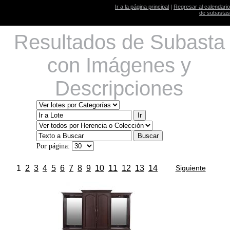
Ir a la página principal
|
Regresar al calendario
de subastas
Resultados de Subasta
con Imágenes y
Descripciones
Por página:
1
2
3
4
5
6
7
8
9
10
11
12
13
14
Siguiente