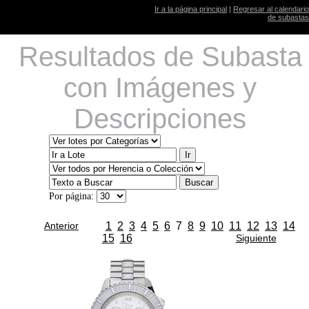
Ir a la página principal
|
Regresar al calendario
de subastas
Resultados de Subasta
con Imágenes y
Descripciones
Por página:
Anterior
1
2
3
4
5
6
7
8
9
10
11
12
13
14
15
16
Siguiente