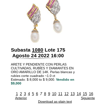
Subasta
1080
Lote 175
Agosto 24 2022 16:00
ARETE Y PENDIENTE CON PERLAS
CULTIVADAS, RUBÍES Y DIAMANTES EN
ORO AMARILLO DE 14K. Perlas blancas y
rubíes corte cuadrado ~1.0 ct
Estimado: $ 8,000 to $ 9,000.
Vendido en
$9,000
1
2
3
4
5
6
7
8
9
10
11
12
13
14
15
16
Anterior
Siguiente
Download as plain text