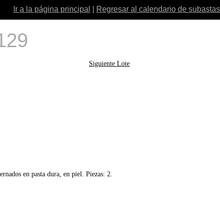
Ir a la página principal
|
Regresar al calendario de subastas
 129
Siguiente Lote
rnados en pasta dura, en piel. Piezas: 2.