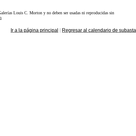
©Galerías Louis C. Morton y no deben ser usadas ni reproducidas sin
m
Ir a la página principal
|
Regresar al calendario de subast