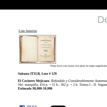
De
Lote Anterior
Please hover your mouse over photo for larger magnificati
Subasta IT1LB, Lote # 129
El Cocinero Mejicano.
Refundido y Considerablemente Aument
16o. marquilla, 414 p. + 11 h.; 362 p. + 2 h. Tomos I - II. Segund
Estimado $8,000-10,000