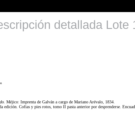
scripción detallada Lote
on
ado.
Méjico: Imprenta de Galván a cargo de Mariano Arévalo, 1834.
a edición. Cofias y pies rotos, tomo II pasta anterior por desprenderse. Encuade