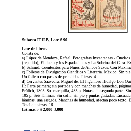
Subasta IT1LB, Lote # 90
Lote de libros.
Consta de:
a) López de Mendoza, Rafael. Fotografías Instantáneas - Cuadros 
(repetido), El duelo y los Espadachines y La Sobrina del Cura. Ex
b) Schmid. Cuentecitos para Niños de Ambos Sexos. Con Máximas M
c) Folletos de Divulgación Científica y Literaria. México: Sin p
Un folleto con pastas desprendidas. Piezas: 4
d) Cervantes Saavedra, Miguel de. El Ingenioso Hidalgo Don Quixo
II: Parte primera; sin portada y con manchas de humedad, páginas
Prülich, 1805. 8o. marquilla, 435 p. Notas a la segunda parte. Si
105 p. Seis láminas. Sin cofia, sin pie y puntas gastadas. Encua
láminas, una rasgada. Manchas de humedad, afectan poco texto. En
Total de piezas: 16
Estimado $ 2,000-3,000