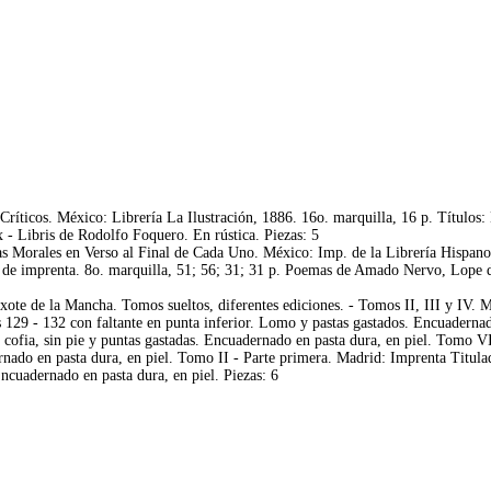
Críticos. México: Librería La Ilustración, 1886. 16o. marquilla, 16 p. Títulos
 - Libris de Rodolfo Foquero. En rústica. Piezas: 5
orales en Verso al Final de Cada Uno. México: Imp. de la Librería Hispano - 
ie de imprenta. 8o. marquilla, 51; 56; 31; 31 p. Poemas de Amado Nervo, Lope 
te de la Mancha. Tomos sueltos, diferentes ediciones. - Tomos II, III y IV. M
 129 - 132 con faltante en punta inferior. Lomo y pastas gastados. Encuadernad
n cofia, sin pie y puntas gastadas. Encuadernado en pasta dura, en piel. Tomo 
dernado en pasta dura, en piel. Tomo II - Parte primera. Madrid: Imprenta Titu
cuadernado en pasta dura, en piel. Piezas: 6