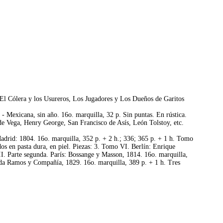
: El Cólera y los Usureros, Los Jugadores y Los Dueños de Garitos
Mexicana, sin año. 16o. marquilla, 32 p. Sin puntas. En rústica.
de Vega, Henry George, San Francisco de Asís, León Tolstoy, etc.
adrid: 1804. 16o. marquilla, 352 p. + 2 h.; 336; 365 p. + 1 h. Tomo
os en pasta dura, en piel. Piezas: 3. Tomo VI. Berlín: Enrique
VII. Parte segunda. París: Bossange y Masson, 1814. 16o. marquilla,
lada Ramos y Compañía, 1829. 16o. marquilla, 389 p. + 1 h. Tres