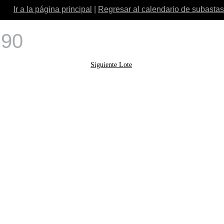
Ir a la página principal
|
Regresar al calendario de subastas
 90
Siguiente Lote