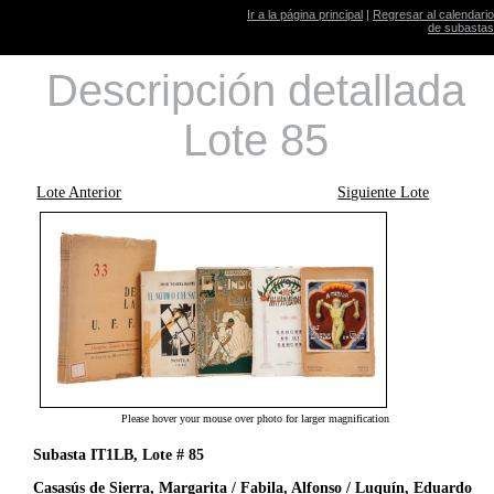
Ir a la página principal
|
Regresar al calendario
de subastas
Descripción detallada
Lote 85
Lote Anterior
Siguiente Lote
Please hover your mouse over photo for larger magnification
Subasta IT1LB, Lote # 85
Casasús de Sierra, Margarita / Fabila, Alfonso / Luquín, Eduardo