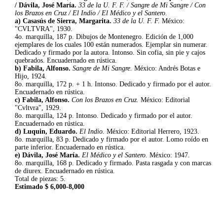
/ Dávila, José María.
33 de la U. F. F. / Sangre de Mi Sangre / Con
los Brazos en Cruz / El Indio / El Médico y el Santero.
a) Casasús de Sierra, Margarita.
33 de la U. F. F.
México:
"CVLTVRA", 1930.
4o. marquilla, 187 p. Dibujos de Montenegro. Edición de 1,000
ejemplares de los cuales 100 están numerados. Ejemplar sin numerar.
Dedicado y firmado por la autora. Intonso. Sin cofia, sin pie y cajos
quebrados. Encuadernado en rústica.
b) Fabila, Alfonso.
Sangre de Mi Sangre.
México: Andrés Botas e
Hijo, 1924.
8o. marquilla, 172 p. + 1 h. Intonso. Dedicado y firmado por el autor.
Encuadernado en rústica.
c) Fabila, Alfonso.
Con los Brazos en Cruz.
México: Editorial
"Cvltvra", 1929.
8o. marquilla, 124 p. Intonso. Dedicado y firmado por el autor.
Encuadernado en rústica.
d) Luquin, Eduardo.
El Indio.
México: Editorial Herrero, 1923.
8o. marquilla, 83 p. Dedicado y firmado por el autor. Lomo roído en
parte inferior. Encuadernado en rústica.
e) Dávila, José María.
El Médico y el Santero.
México: 1947.
8o. marquilla, 168 p. Dedicado y firmado. Pasta rasgada y con marcas
de diurex. Encuadernado en rústica.
Total de piezas: 5.
Estimado $ 6,000-8,000