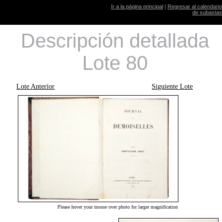
Ir a la página principal
|
Regresar al calendario
de subastas
Descripción detallada
Lote 80
Lote Anterior
Siguiente Lote
Please hover your mouse over photo for larger magnification