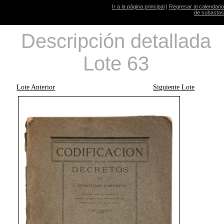
Ir a la página principal
|
Regresar al calendario
de subastas
Descripción detallada
Lote 63
Lote Anterior
Siguiente Lote