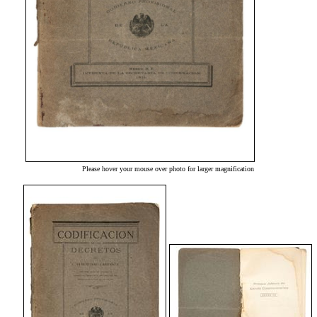
Please hover your mouse over photo for larger magnification