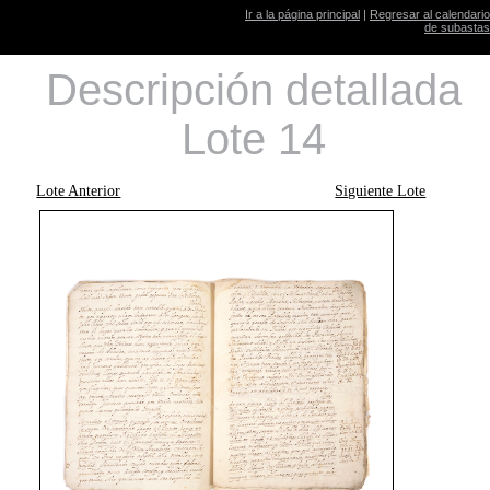
Ir a la página principal
|
Regresar al calendario
de subastas
Descripción detallada
Lote 14
Lote Anterior
Siguiente Lote