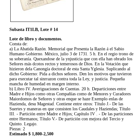
Subasta IT1LB, Lote # 14
Lote de libro y documentos.
Consta de:
a) La Abatida Razón. Memorial que Presenta la Razón á el Sabio
Humano Gobierno. México, julio 3 de 1731. 5 h. En el regio trono de
su soberanía. Quexandose de la ynjusticia que con ella han obrado los
Señores más dcotos rectos y temerosos de Dios. En la Votación que
hizieron dela Canongía doctoral de esta Santa Yglesia. Suplicando al
dicho Gobierno: Pida a dichos señores. Den los motivos que tuvieron
para executar tal sinrrazon contra toda la Ley, y justicia. Pequeña
mancha de humedad en margen interno.
b) Libro IV. Averiguaciones de Cuentas. 20 h. Departiciones entre
Madre e Hijos como otras Compañías como de Menores y Curadores
Maiordomos de Señores y otras enque se haze Exemplo enlas de
Hazienda, desu Magestad. Contiene entre otros: Título J.- De las
Suertes y maneras en que consisten los Caudales y Haziendas; Título
III. - Partición entre Madre e Hijos; Capítulo IV . - De las particiones
entre Hermanos; Título V.- De partición con mejora del Tercio y
Quinto. Legajo.
Piezas: 2
Estimado $ 1,800-2,500