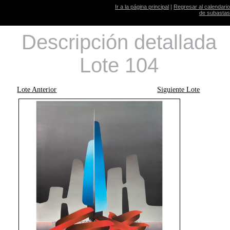
Ir a la página principal
|
Regresar al calendario
de subastas
Descripción detallada
Lote 104
Lote Anterior
Siguiente Lote