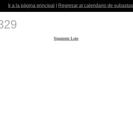
Ir a la página principal
|
Regresar al calendario de subastas
 329
Siguiente Lote