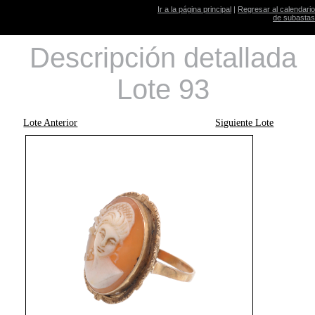
Ir a la página principal
|
Regresar al calendario
de subastas
Descripción detallada
Lote 93
Lote Anterior
Siguiente Lote