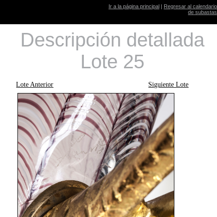
Ir a la página principal
|
Regresar al calendario
de subastas
Descripción detallada
Lote 25
Lote Anterior
Siguiente Lote