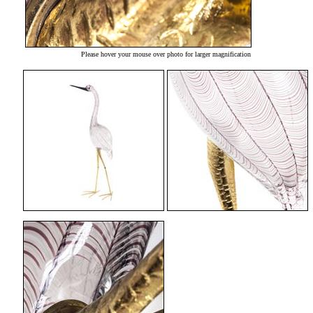
Please hover your mouse over photo for larger magnification