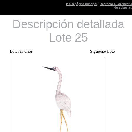
Ir a la página principal
|
Regresar al calendario
de subastas
Descripción detallada
Lote 25
Lote Anterior
Siguiente Lote