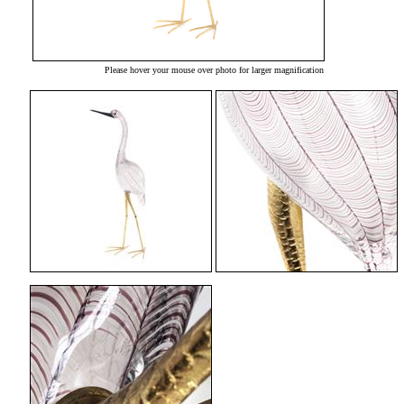
Please hover your mouse over photo for larger magnification