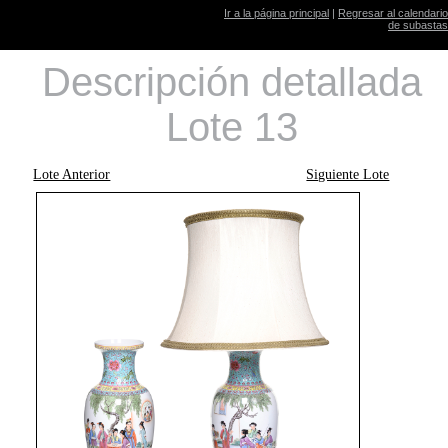
Ir a la página principal
|
Regresar al calendario
de subastas
Descripción detallada
Lote 13
Lote Anterior
Siguiente Lote