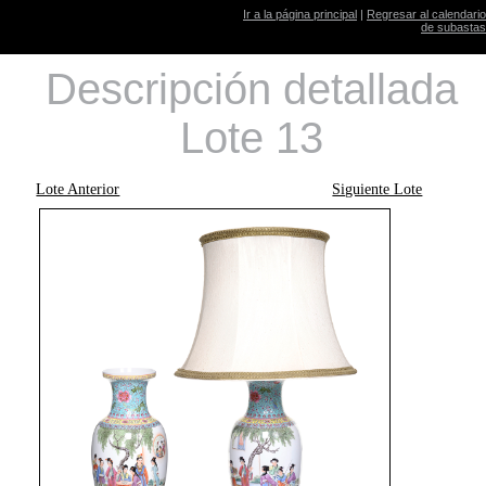
Ir a la página principal
|
Regresar al calendario
de subastas
Descripción detallada
Lote 13
Lote Anterior
Siguiente Lote