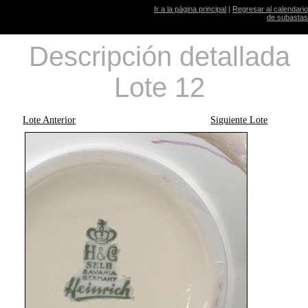
Ir a la página principal
|
Regresar al calendario
de subastas
Descripción detallada
Lote 12
Lote Anterior
Siguiente Lote