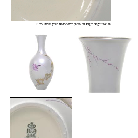
Please hover your mouse over photo for larger magnification