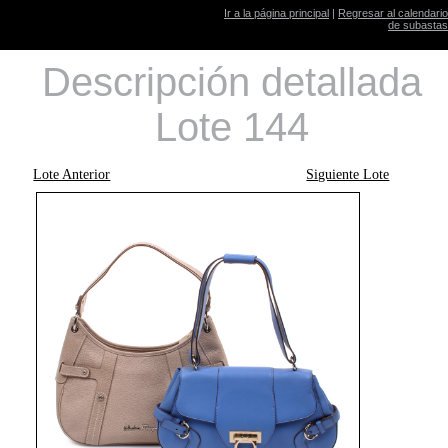
Ir a la página principal
|
Regresar al calendario
de subastas
Descripción detallada
Lote 144
Lote Anterior
Siguiente Lote