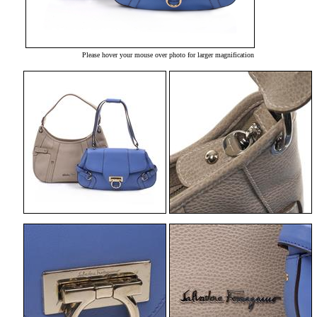
Please hover your mouse over photo for larger magnification