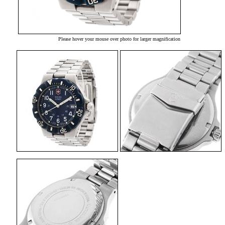
Please hover your mouse over photo for larger magnification