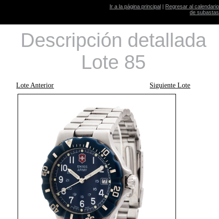
Ir a la página principal
|
Regresar al calendario
de subastas
Descripción detallada
Lote 85
Lote Anterior
Siguiente Lote