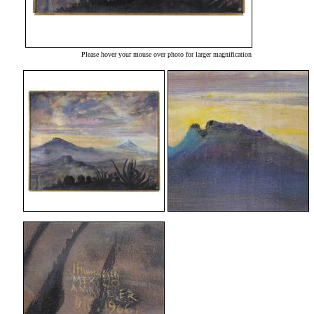
Please hover your mouse over photo for larger magnification