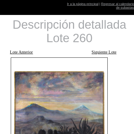
Ir a la página principal
|
Regresar al calendario
de subastas
Descripción detallada
Lote 260
Lote Anterior
Siguiente Lote