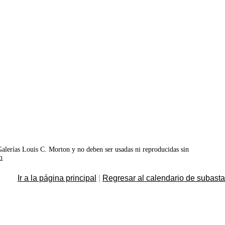
©Galerías Louis C. Morton y no deben ser usadas ni reproducidas sin
m
Ir a la página principal
|
Regresar al calendario de subast