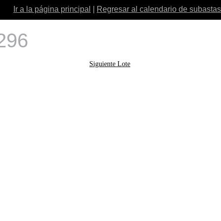
Ir a la página principal
|
Regresar al calendario de subastas
 296
Siguiente Lote