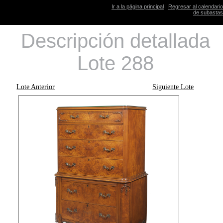
Ir a la página principal
|
Regresar al calendario
de subastas
Descripción detallada
Lote 288
Lote Anterior
Siguiente Lote