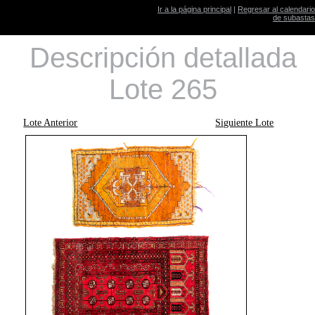
Ir a la página principal
|
Regresar al calendario
de subastas
Descripción detallada
Lote 265
Lote Anterior
Siguiente Lote