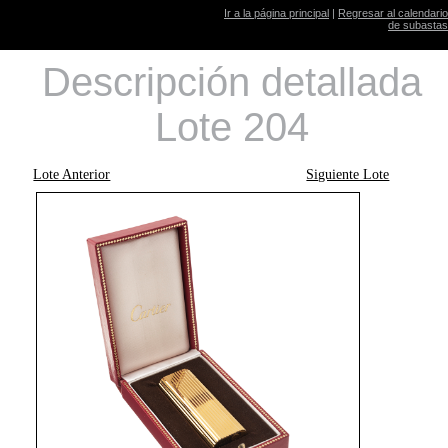
Ir a la página principal
|
Regresar al calendario
de subastas
Descripción detallada
Lote 204
Lote Anterior
Siguiente Lote