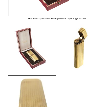
Please hover your mouse over photo for larger magnification