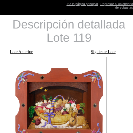
Ir a la página principal
|
Regresar al calendario
de subastas
Descripción detallada
Lote 119
Lote Anterior
Siguiente Lote