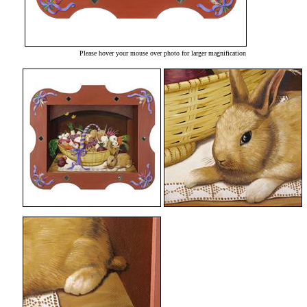
Please hover your mouse over photo for larger magnification