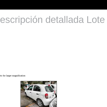
escripción detallada Lote
o for larger magnification