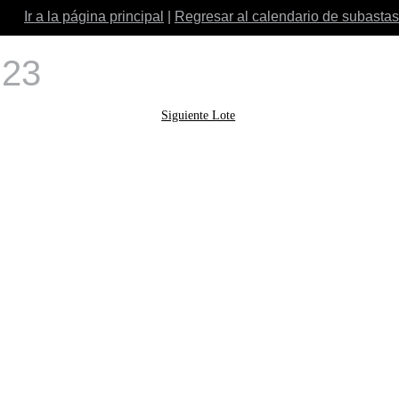
Ir a la página principal
|
Regresar al calendario de subastas
 23
Siguiente Lote