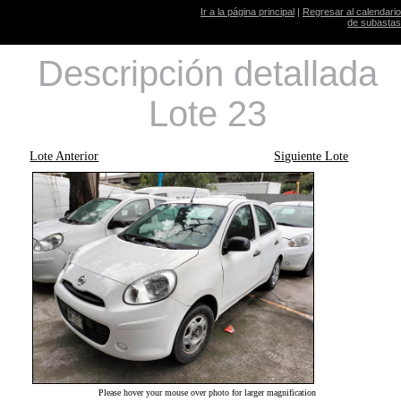
Ir a la página principal
|
Regresar al calendario
de subastas
Descripción detallada
Lote 23
Lote Anterior
Siguiente Lote
Please hover your mouse over photo for larger magnification