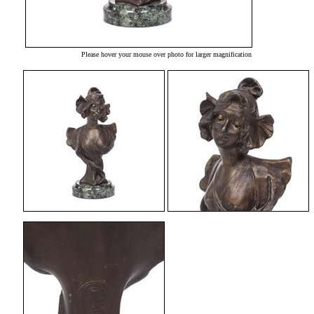
Please hover your mouse over photo for larger magnification