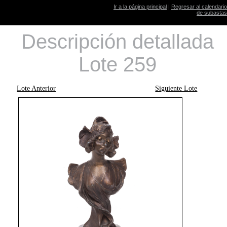
Ir a la página principal
|
Regresar al calendario
de subastas
Descripción detallada
Lote 259
Lote Anterior
Siguiente Lote