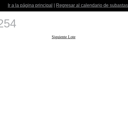
Ir a la página principal
|
Regresar al calendario de subastas
 254
Siguiente Lote