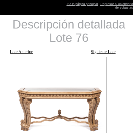
Ir a la página principal
|
Regresar al calendario
de subastas
Descripción detallada
Lote 76
Lote Anterior
Siguiente Lote