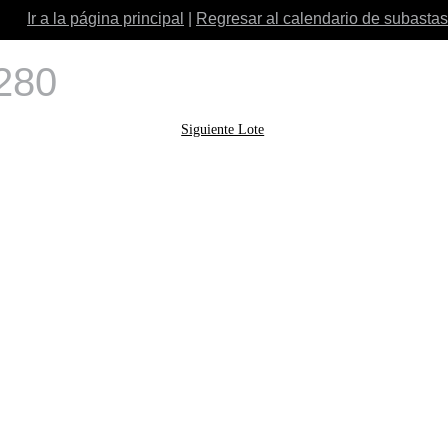
Ir a la página principal
|
Regresar al calendario de subastas
 280
Siguiente Lote