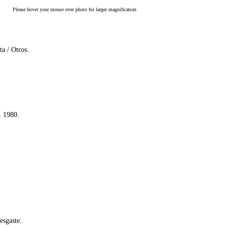
Please hover your mouse over photo for larger magnification
a / Otros.
, 1980.
esgaste.