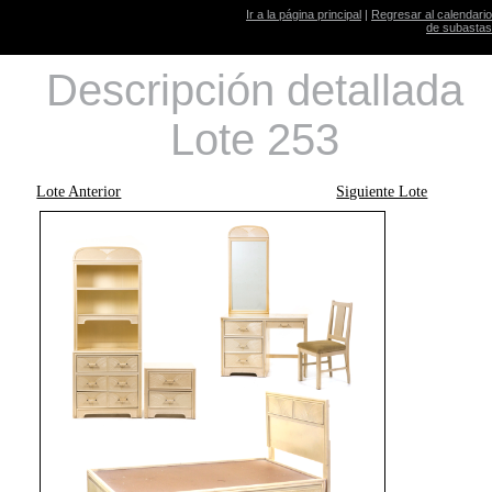
Ir a la página principal
|
Regresar al calendario
de subastas
Descripción detallada
Lote 253
Lote Anterior
Siguiente Lote