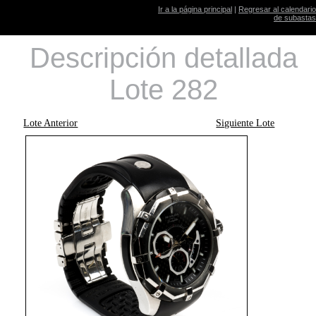
Ir a la página principal
|
Regresar al calendario
de subastas
Descripción detallada
Lote 282
Lote Anterior
Siguiente Lote