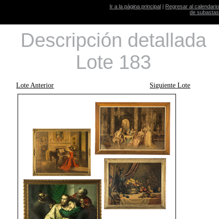
Ir a la página principal
|
Regresar al calendario
de subastas
Descripción detallada
Lote 183
Lote Anterior
Siguiente Lote