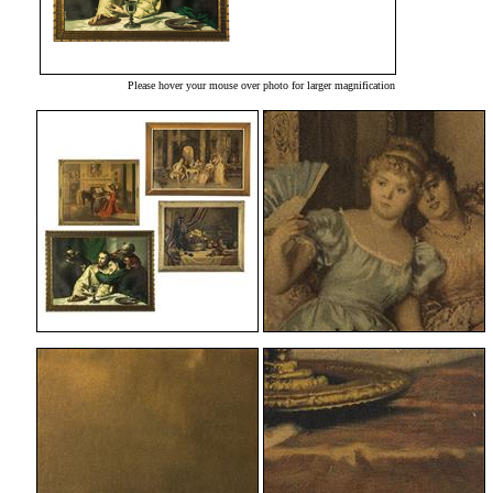
Please hover your mouse over photo for larger magnification