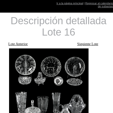
Ir a la página principal
|
Regresar al calendario
de subastas
Descripción detallada
Lote 16
Lote Anterior
Siguiente Lote