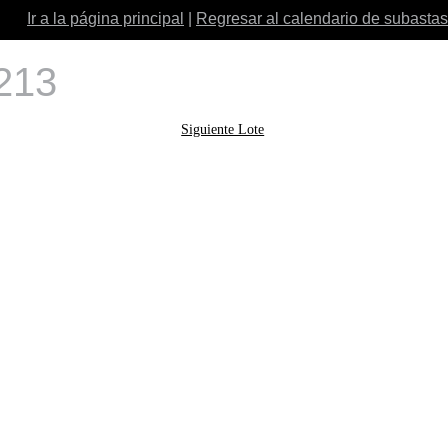
Ir a la página principal
|
Regresar al calendario de subastas
 213
Siguiente Lote