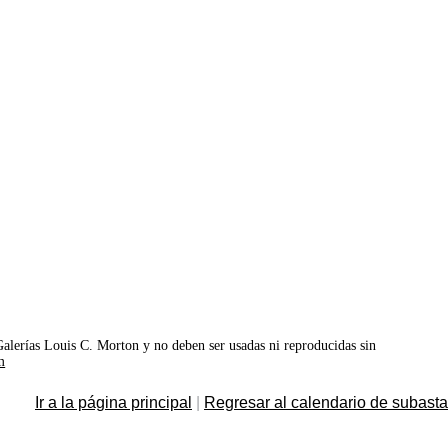
©Galerías Louis C. Morton y no deben ser usadas ni reproducidas sin
m
Ir a la página principal
|
Regresar al calendario de subast