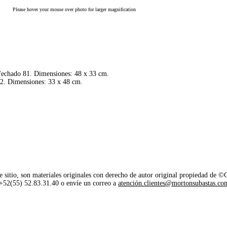
Please hover your mouse over photo for larger magnification
 Fechado 81. Dimensiones: 48 x 33 cm.
82. Dimensiones: 33 x 48 cm.
e sitio, son materiales originales con derecho de autor original propiedad de 
o +52(55) 52.83.31.40 o envíe un correo a
atención.clientes@mortonsubastas.co