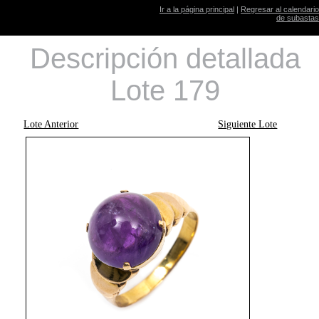
Ir a la página principal
|
Regresar al calendario
de subastas
Descripción detallada
Lote 179
Lote Anterior
Siguiente Lote