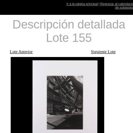
Ir a la página principal
|
Regresar al calendario
de subastas
Descripción detallada
Lote 155
Lote Anterior
Siguiente Lote