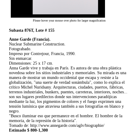
Please hover your mouse over photo for larger magnification
Subasta 876T, Lote # 155
Anne Garde (Francia).
Nuclear Submarine Construction.
Fotograbado.
Impreso por Contrejour, Francia, 1990.
Sin enmarcar.
Dimensiones: 25 x 17 cm.
Anna Garde vive y trabaja en París. Es autora de una obra plástica
novedosa sobre los sitios industriales y memoriales. Su mirada es una
manera de mostrar un mundo occidental que escapa y resiste a la
globalización, "una suerte de verdad sonámbula", como lo explica el
crítico Michel Nuridsany. Arquitecturas, ciudades, puertos, fábricas,
terrenos industriales, bunkers, puentes, carreteras, interiores, noches...
son sus lugares predilectos donde sus intervenciones paradójicas
mediante la luz, los pigmentos de colores y el fuego exprimen una
tensión lumínica que atraviesa también a sus fotografías en blanco y
negro.
"Busco iluminar eso que permanece en el hombre. El hombre de la
memoria, de la represión de la historia".
Tomado de: http://www.annegarde.com/aglv/biographie/
Estimado $ 800-1,300