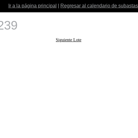
Ir a la página principal
|
Regresar al calendario de subastas
 239
Siguiente Lote