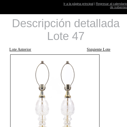
Ir a la página principal
|
Regresar al calendario
de subastas
Descripción detallada
Lote 47
Lote Anterior
Siguiente Lote