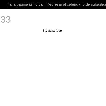
Ir a la página principal
|
Regresar al calendario de subastas
 33
Siguiente Lote