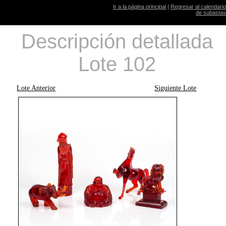
Ir a la página principal
|
Regresar al calendario
de subastas
Descripción detallada
Lote 102
Lote Anterior
Siguiente Lote