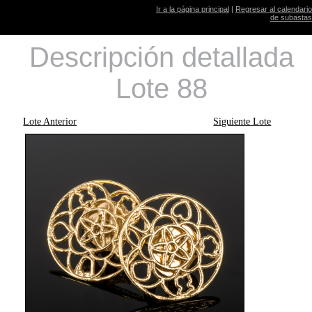
Ir a la página principal
|
Regresar al calendario
de subastas
Descripción detallada
Lote 88
Lote Anterior
Siguiente Lote