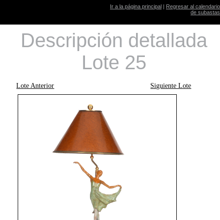
Ir a la página principal
|
Regresar al calendario
de subastas
Descripción detallada
Lote 25
Lote Anterior
Siguiente Lote